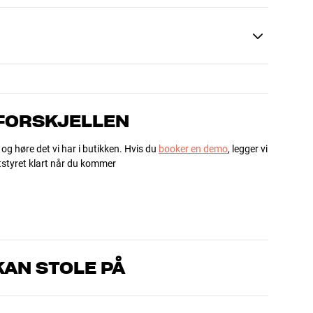
 FORSKJELLEN
 og høre det vi har i butikken. Hvis du
booker en demo
, legger vi
utstyret klart når du kommer
AN STOLE PÅ
om kjenner produktene og brenner for god lyd – enten det
l oss hva du drømmer om, så finner vi løsningen som passer deg