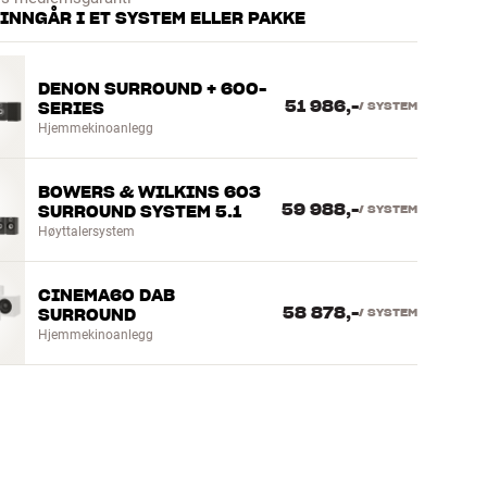
INNGÅR I ET SYSTEM ELLER PAKKE
DENON SURROUND + 600-
51 986,-
SERIES
/
SYSTEM
Hjemmekinoanlegg
BOWERS & WILKINS 603
59 988,-
SURROUND SYSTEM 5.1
/
SYSTEM
Høyttalersystem
CINEMA60 DAB
58 878,-
SURROUND
/
SYSTEM
Hjemmekinoanlegg