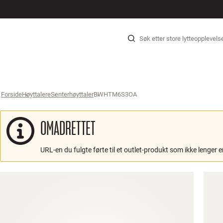
HI-FI
HØYTTALERE
PLATESPILLER
HODETELEFON
SURROUND
TV
SYSTEMER
KABLER
T
Hopp til innhold
Forside
Høyttalere
›
Senterhøyttaler
›
BWHTM6S3OA
›
OMADRETTET
URL-en du fulgte førte til et outlet-produkt som ikke lenger er