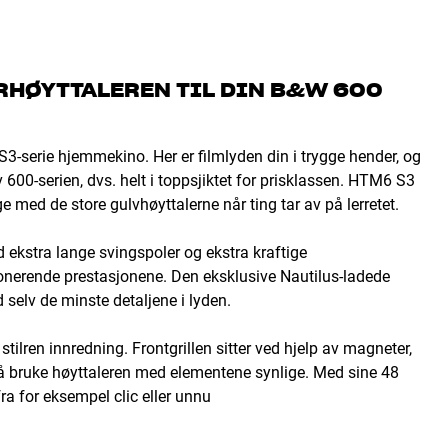
RHØYTTALEREN TIL DIN B&W 600
3-serie hjemmekino. Her er filmlyden din i trygge hender, og
600-serien, dvs. helt i toppsjiktet for prisklassen. HTM6 S3
e med de store gulvhøyttalerne når ting tar av på lerretet.
ekstra lange svingspoler og ekstra kraftige
nerende prestasjonene. Den eksklusive Nautilus-ladede
selv de minste detaljene i lyden.
stilren innredning. Frontgrillen sitter ved hjelp av magneter,
r å bruke høyttaleren med elementene synlige. Med sine 48
ra for eksempel clic eller unnu