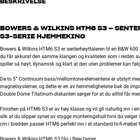
BESKRIVELSE
BOWERS & WILKINS HTM6 S3 – SENTE
S3-SERIE HJEMMEKINO
Bowers & Wilkins HTM6 S3 er senterhøyttaleren til en B&W 600 S
du får akkurat den samme klangen og kvaliteten som i resten av 
spiller så høyt, dynamisk og klart at den uten problemer kan følg
De to 5” Continuum bass/mellomtone-elementene er utstyrt med 
magnetsystemer, og dette er en av hemmelighetene bak de impo
Double Dome Titatinum-diskanten sørger for at du alltid får med 
Finishen på HTM6 S3 er av høy klasse og vil gli naturlig inn i en 
slik at du slipper synet av stygge monteringshull hvis du velge
cm i bredden passer HTM6 perfekt inn i et standard hi-fi-møbel f
Bowers & Wilkins HTM6 S3 fås i flere farger.