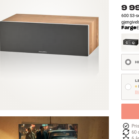
9 9
600 S3-se
gjengivel
Farge
E
H
L
F
Bl
Pri
60 
6 å