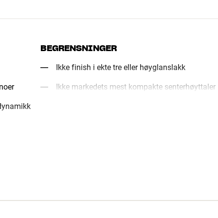
BEGRENSNINGER
Ikke finish i ekte tre eller høyglanslakk
noer
Ikke markedets mest kompakte senterhøyttaler
 dynamikk