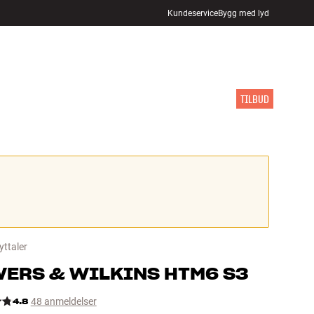
Kundeservice
Bygg med lyd
FINN BUTIKK
LOGG INN
HANDLEKURV
INSPIRASJON
MERKER
NYHETER
TILBUD
yttaler
ERS & WILKINS
HTM6 S3
4.8
48 anmeldelser