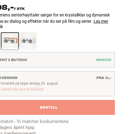
98,-
/
STK
riens senterhøyttaler sørger for en krystallklar og dynamisk
se av dialog og effekter når du ser på film og serier.
Les mer
ik
ENT I BUTIKK
GRATIS
EVERING
FRA 0,-
Forventet på lager lørdag 29. august
orventet på lager lørdag 29. august
i varslet når vare er på lager
BESTILL
smatch - Vi matcher konkurrentene
dagers åpent kjøp
rs medlemsgaranti