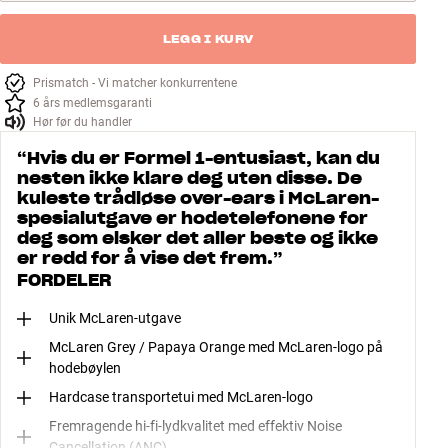
LEGG I KURV
Prismatch - Vi matcher konkurrentene
6 års medlemsgaranti
Hør før du handler
“
Hvis du er Formel 1-entusiast, kan du
nesten ikke klare deg uten disse. De
kuleste trådløse over-ears i McLaren-
spesialutgave er hodetelefonene for
deg som elsker det aller beste og ikke
er redd for å vise det frem.
”
FORDELER
Unik McLaren-utgave
McLaren Grey / Papaya Orange med McLaren-logo på
hodebøylen
Hardcase transportetui med McLaren-logo
Fremragende hi-fi-lydkvalitet med effektiv Noise
Cancellation (ANC)