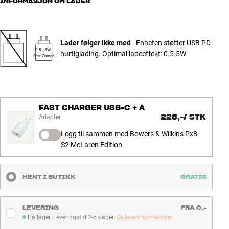
INFORMASJON OM LADER
Lader følger ikke med
- Enheten støtter USB PD-
0.5 - 5W,
hurtiglading. Optimal ladeeffekt: 0.5-5W
Fast Charge
FAST CHARGER USB-C + A
228,-
/
STK
Adapter
Legg til sammen med Bowers & Wilkins Px8
S2 McLaren Edition
HENT I BUTIKK
GRATIS
LEVERING
FRA 0,-
På lager. Leveringstid 2-5 dager.
Se leveringsmetoder
På lager. Leveringstid 2-5 dager