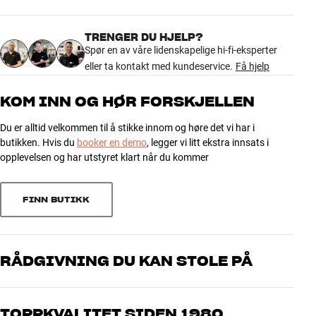
Ja - 5.3 ( Auracast, LE Audio,
4.8
racerbiler. Den ikoniske ”Papaya” orange brukes fortsatt på
Bluetooth-versjon
aptX Lossless, LC3, aptX, aptX
McLarens Formel 1 racere i dag.
HD, aptX Adaptive, AAC, SBC )
TRENGER DU HJELP?
Drivertype/-størrelse
40 mm - Dynamic driver
13 anmeldelser
Spør en av våre lidenskapelige hi-fi-eksperter
Hodebøylen er kledd med silkemykt nappa-lær, og som prikken over
Avspilling via USB
Ja
eller ta kontakt med kundeservice.
Få hjelp
i-en finner du det elegante McLaren-logoen på oversiden. Her kan
du være med på å hylle et av verdens absolutt beste Formel 1-team
5
10
KOM INN OG HØR FORSKJELLEN
og noen av verdens aller mest eksklusive sportsbiler, samtidig som
SMART FEATURES
4
du nyter din trådløse musikk med lydkvalitet i verdensklasse.
3
Transparency-modus
Ja
Du er alltid velkommen til å stikke innom og høre det vi har i
Tydeligere kan du nesten ikke vise din støtte som F1-fan!
3
0
Dedikert application
Ja - Bowers & Wilkins app
butikken. Hvis du
booker en demo
, legger vi litt ekstra innsats i
2
0
opplevelsen og har utstyret klart når du kommer
Bowers & Wilkins Px8 S2 McLaren Edition fås i McLaren Grey /
DIMENSJONER OG DESIGN
1
Papaya Orange finish. Hardcase transportetui med McLaren-logo
0
medfølger.
Farge
Grå
FINN BUTIKK
Modell / Variant
McLaren Grey/Orange
Utover den unike og eksklusive finishen er Px8 S2 McLaren Edition
Sorter
Vekt produkt (kg)
0,32
identisk med standardutgaven av Px8 S2.
Vekt emballasje (kg)
1,2
Mer fra Bowers & Wilkins
25 x 7,5 x 21 cm (bredde x høyde
RÅDGIVNING DU KAN STOLE PÅ
Mål (emballasje)
x dybde)
15,7 x 20,6 x 4,8 cm (bredde x
Våre medarbeidere er ekte entusiaster som kjenner produktene og
Mål (produkt)
høyde x dybde)
brenner for god lyd – enten det gjelder musikk eller hjemmekino.
TOPPKVALITET SIDEN 1980