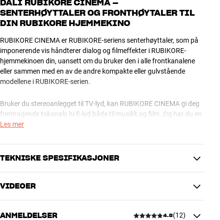
DALI RUBIKORE CINEMA –
SENTERHØYTTALER OG FRONTHØYTALER TIL
DIN RUBIKORE HJEMMEKINO
RUBIKORE CINEMA er RUBIKORE-seriens senterhøyttaler, som på
imponerende vis håndterer dialog og filmeffekter i RUBIKORE-
hjemmekinoen din, uansett om du bruker den i alle frontkanalene
eller sammen med en av de andre kompakte eller gulvstående
modellene i RUBIKORE-serien.
Bruker du stereoanlegget til TV-lyd, kan RUBIKORE CINEMA gi deg
fremragende tokanals hi-fi-lyd både til musikk og film. Og har du en
full surround-hjemmekino, kan du bruke RUBIKORE CINEMA både i
Les mer
venstre, høyre og senterkanal, og oppnå et storslått resultat, selv
uten separat subwoofer.
TEKNISKE SPESIFIKASJONER
RUBIKORE CINEMA er bestykket med hele to stykk av den
eksklusive 6,5” SMC Clarity Cone bass/mellomtone-enheten, som
VIDEOER
også sitter i RUBIKORE 2. Den leverer en imponerende dyp og
YTELSE
dynamisk bass, og den er perfekt integrert med diskanten, så du vil
Frekvensområde (-3dB)
49-34.000 Hz
aldri savne detaljer i musikken. DALIs eksklusive doble hybrid-
ANMELDELSER
(
12
)
Følsomhet
89 dB
4.8
diskant gir et suverent velloppløst lydbilde helt uten aggressivitet,