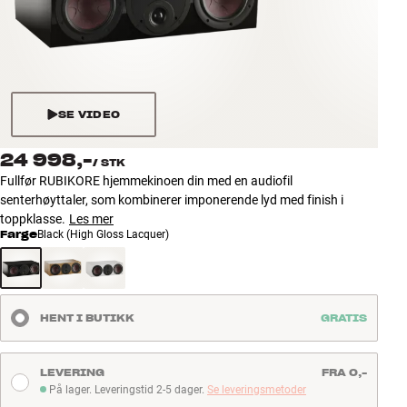
Tilbehør
INSPIRASJON
MERKER
SE VIDEO
NYHETER
24 998,-
/
STK
Fullfør RUBIKORE hjemmekinoen din med en audiofil
TILBUD
senterhøyttaler, som kombinerer imponerende lyd med finish i
toppklasse.
Les mer
Farge
Black (High Gloss Lacquer)
Finn Butikk
Kundeservice
Logg inn
Kundeservice
HENT I BUTIKK
GRATIS
Bygg med lyd
LEVERING
FRA 0,-
På lager. Leveringstid 2-5 dager.
Se leveringsmetoder
På lager. Leveringstid 2-5 dager