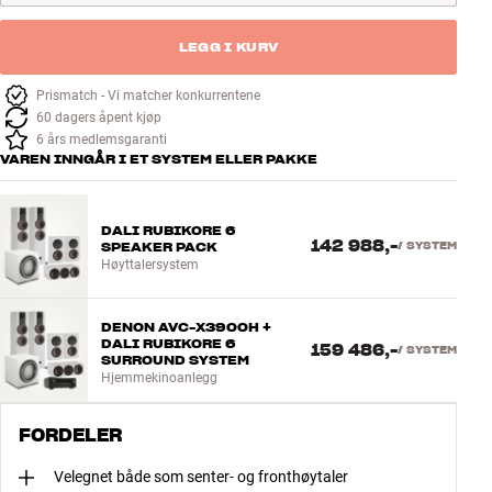
LEGG I KURV
Prismatch - Vi matcher konkurrentene
60 dagers åpent kjøp
6 års medlemsgaranti
VAREN INNGÅR I ET SYSTEM ELLER PAKKE
DALI RUBIKORE 6
142 988,-
SPEAKER PACK
/
SYSTEM
Høyttalersystem
DENON AVC-X3900H +
DALI RUBIKORE 6
159 486,-
/
SYSTEM
SURROUND SYSTEM
Hjemmekinoanlegg
FORDELER
Velegnet både som senter- og fronthøytaler