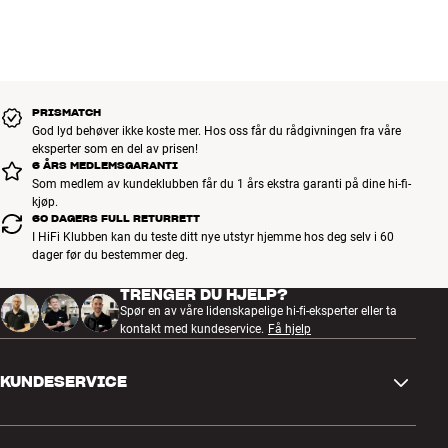
engasjerende som mulig. Derfor bruker Hegel autentisk lyd fra
akustiske instrumenter og stemmer fra kjente artister som
hovedreferanse. Ingenting annet er godt nok når man skal finne
den perfekte lyden. Når den er på plass, så kan du til gjengjeld spille
alle slags musikk i enestående kvalitet – uansett om det er en sart
PRISMATCH
kammertrio eller Rammstein på full guffe.
God lyd behøver ikke koste mer. Hos oss får du rådgivningen fra våre
eksperter som en del av prisen!
6 ÅRS MEDLEMSGARANTI
Hegels høye kvalitetsnivå er i høy grad et resultat av tradisjonelle
Som medlem av kundeklubben får du 1 års ekstra garanti på dine hi-fi-
dyder, som f.eks. tunge, vibrasjonsdempende kabinetter og enorme
kjøp.
strømforsyninger som kan holde selv de mest krevende høyttalere i
60 DAGERS FULL RETURRETT
et urokkelig jerngrep. Men Hegel har også utviklet og anvendt en
I HiFi Klubben kan du teste ditt nye utstyr hjemme hos deg selv i 60
rekke avanserte prinsipper innen både analog og digital teknologi,
dager før du bestemmer deg.
som du kan lese mer om på Hegels hjemmesider.
Mer fra Hegel
TRENGER DU HJELP?
Spør en av våre lidenskapelige hi-fi-eksperter eller ta
kontakt med kundeservice.
Få hjelp
KUNDESERVICE
Kontakt oss