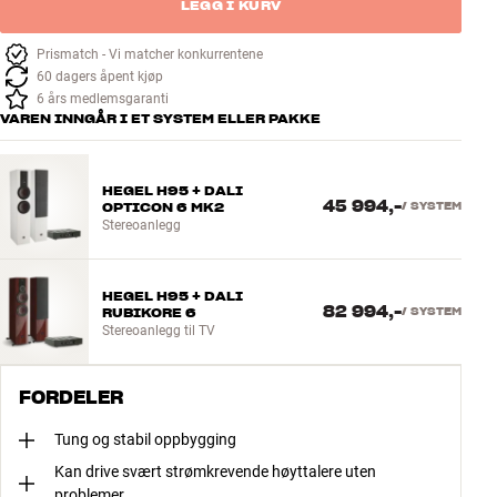
LEGG I KURV
Prismatch - Vi matcher konkurrentene
60 dagers åpent kjøp
6 års medlemsgaranti
VAREN INNGÅR I ET SYSTEM ELLER PAKKE
HEGEL H95 + DALI
45 994,-
OPTICON 6 MK2
/
SYSTEM
Stereoanlegg
HEGEL H95 + DALI
82 994,-
RUBIKORE 6
/
SYSTEM
Stereoanlegg til TV
FORDELER
Tung og stabil oppbygging
Kan drive svært strømkrevende høyttalere uten
problemer