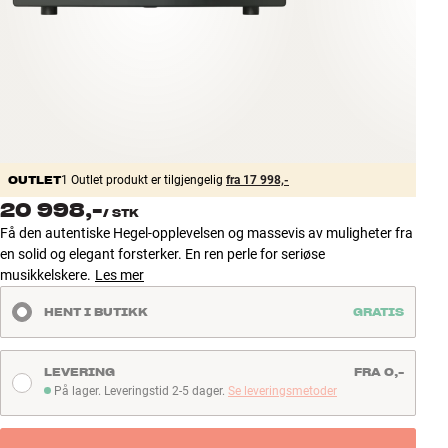
Tilbehør
INSPIRASJON
MERKER
NYHETER
OUTLET
1 Outlet produkt er tilgjengelig
fra 17 998,-
20 998,-
/
STK
TILBUD
Få den autentiske Hegel-opplevelsen og massevis av muligheter fra
en solid og elegant forsterker. En ren perle for seriøse
Finn Butikk
musikkelskere.
Les mer
Kundeservice
HENT I BUTIKK
GRATIS
Logg inn
Kundeservice
Bygg med lyd
LEVERING
FRA 0,-
På lager. Leveringstid 2-5 dager.
Se leveringsmetoder
På lager. Leveringstid 2-5 dager