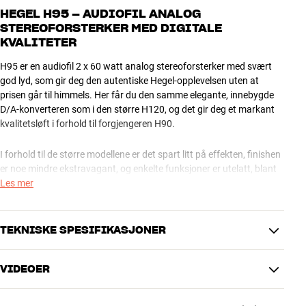
HEGEL H95 – AUDIOFIL ANALOG
STEREOFORSTERKER MED DIGITALE
KVALITETER
H95 er en audiofil 2 x 60 watt analog stereoforsterker med svært
god lyd, som gir deg den autentiske Hegel-opplevelsen uten at
prisen går til himmels. Her får du den samme elegante, innebygde
D/A-konverteren som i den større H120, og det gir deg et markant
kvalitetsløft i forhold til forgjengeren H90.
I forhold til de større modellene er det spart litt på effekten, finishen
er noe mindre ekstravagant, og enkelte funksjoner er utelatt, blant
annet balanserte XLR-tilkoblinger og Roon-støtte. Til gjengjeld
Les mer
sparer du en god dose penger, og du får stadig massevis av
avanserte muligheter til avspilling av musikk, også den digitale
sorten.
TEKNISKE SPESIFIKASJONER
PERFEKT MATCH TIL SERIØSE HI-FI HØYTTALERE
VIDEOER
H95 er den perfekte forsterkeren til audiofile hi-fi høyttalere som for
ENRICHER
eksempel 700-serien fra Bowers & Wilkins og RUBICON-serien fra
Subwoofer, Pre-out, Analog RCA,
Tilkoblinger (kablet)
DALI. Den har imponerende strømressurser og en dempningsfaktor