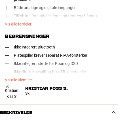
Både analoge og digitale innganger
Tilkobling for hodetelefoner på fronten (6,3mm)
Vis alle fordeler
BEGRENSNINGER
Ikke integrert Bluetooth
Platespiller krever separat RIAA-forsterker
Ikke integrert støtte for Roon og DSD
Ikke direkte avspilling fra USB-lagermedier
Vis alle ulemper
KRISTIAN FOSS S.
Ski
BESKRIVELSE