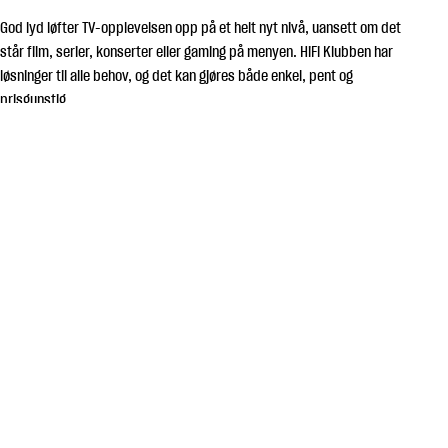
God lyd løfter TV-opplevelsen opp på et helt nyt nivå, uansett om det
står film, serier, konserter eller gaming på menyen. HiFi Klubben har
løsninger til alle behov, og det kan gjøres både enkel, pent og
prisgunstig.
Lyden fra dagens superflate TV-er kan rett og slett ikke leve opp til
den flotte bildekvaliteten. Lyden er tynn og flat, og du har sikkert
også prøvd å krangle med familien eller vennene for å få kontroll på
fjernkontrollen. Enten for å skru opp, så du kan høre hva som blir
sagt, eller skru ned igjen, fordi det låter elendig. Heldigvis kan du
enkelt gjøre noe med det.
I denne lille guiden viser vi deg, hvordan du kan forbedre TV-lyden
din, og få en mye bedre opplevelse foran skjermen. Du kan også se
noen av våre mest solgte kvalitetsløsninger. Her får du god lyd for
hver eneste krone, også hvis du har lyst til å lytte til musikk.
POPULÆRT
TIL TV-LYD