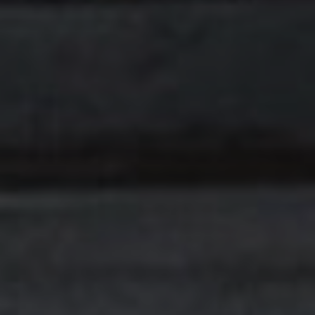
Tilbehør
INSPIRASJON
MERKER
NYHETER
TILBUD
Finn Butikk
Kundeservice
Logg inn
Kundeservice
Bygg med lyd