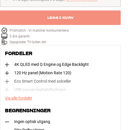
På lager. Leveringstid 3-6 dager
LEGG I KURV
Prismatch - Vi matcher konkurrentene
5 års garanti
Oppgrader TV-lyden din
FORDELER
4K QLED med Q Engine og Edge Backlight
120 Hz panel (Motion Rate 120)
Eco Smart Control med solceller
USB pause/opptaksfunksjon
Vis alle fordeler
BEGRENSNINGER
Ingen optisk utgang