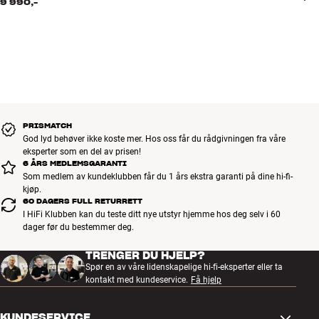
9 990,-
PRISMATCH
God lyd behøver ikke koste mer. Hos oss får du rådgivningen fra våre
eksperter som en del av prisen!
6 ÅRS MEDLEMSGARANTI
Som medlem av kundeklubben får du 1 års ekstra garanti på dine hi-fi-
kjøp.
60 DAGERS FULL RETURRETT
I HiFi Klubben kan du teste ditt nye utstyr hjemme hos deg selv i 60
dager før du bestemmer deg.
TRENGER DU HJELP?
Spør en av våre lidenskapelige hi-fi-eksperter eller ta
kontakt med kundeservice.
Få hjelp
KUNDESERVICE