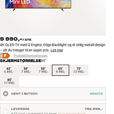
Tilbehør
INSPIRASJON
MERKER
9 990,-
/
STK
NYHETER
4K QLED-TV med Q Engine, Edge Backlight og et stilig metall-design
– alt du trenger til en super pris.
Les mer
TILBUD
Produktinformasjonsark
SKJERMSTØRRELSE
65"
Finn Butikk
43"
50"
55"
65"
75"
6 490,-
7 490,-
7 990,-
9 990,-
13 990,-
Kundeservice
Logg inn
85"
17 990,-
Kundeservice
Bygg med lyd
HENT I BUTIKK
GRATIS
LEVERING
FRA 699,-
På lager. Leveringstid 3-6 dager.
Se leveringsmetoder