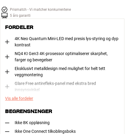
Prismatch - Vi matcher konkurrentene
5 års garanti
FORDELER
4K Neo Quantum Mini-LED med presis lys-styring og dyp
kontrast
NQ4 KI Gen3 4K-prosessor optimaliserer skarphet,
farger og bevegelser
Eksklusivt metalldesign med mulighet for helt tett
veggmontering
Glare Free antirefleks-panel med ekstra bred
innsynsvinkel
Vis alle fordeler
BEGRENSNINGER
Ikke 8K oppløsning
Ikke One Connect tilkoblingsboks