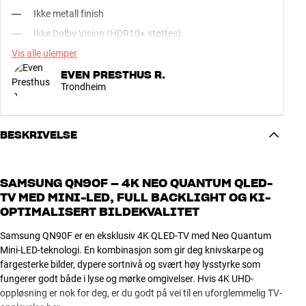
Ikke metall finish
Ikke Dolby Vision (HDR10+ støttes)
Vis alle ulemper
EVEN PRESTHUS R.
Trondheim
BESKRIVELSE
SAMSUNG QN90F – 4K NEO QUANTUM QLED-
TV MED MINI-LED, FULL BACKLIGHT OG KI-
OPTIMALISERT BILDEKVALITET
Samsung QN90F er en eksklusiv 4K QLED-TV med Neo Quantum
Mini-LED-teknologi. En kombinasjon som gir deg knivskarpe og
fargesterke bilder, dypere sortnivå og svært høy lysstyrke som
fungerer godt både i lyse og mørke omgivelser. Hvis 4K UHD-
oppløsning er nok for deg, er du godt på vei til en uforglemmelig TV-