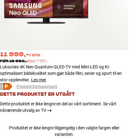
Tilbehør
INSPIRASJON
MERKER
NYHETER
11 999,-
/
STK
FØR
19 990,-
Spar
7 991,-
Luksuriøs 4K Neo Quantum QLED-TV med Mini-LED og KI-
TILBUD
optimalisert bildekvalitet som gjør både film, serier og sport til en
stor opplevelse.
Les mer
Finn Butikk
Produktinformasjonsark
Kundeservice
DETTE PRODUKTET ER UTGÅTT
Logg inn
Kundeservice
Dette produktet er ikke lengre en del av vårt sortiment. Se vårt
Bygg med lyd
nåværende utvalg av TV
Produktet er ikke lengre tilgjengelig i den valgte fargen eller
varianten.