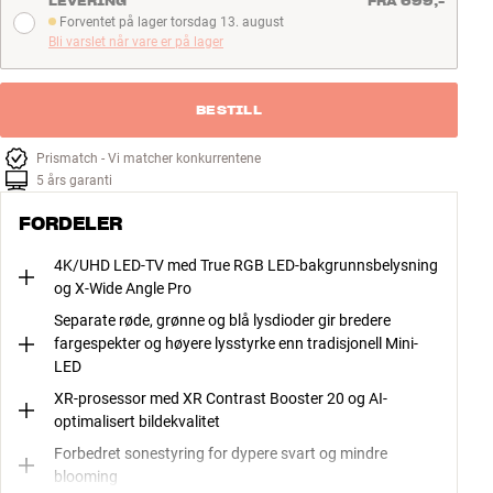
LEVERING
FRA 699,-
Forventet på lager torsdag 13. august
Forventet på lager torsdag 13. august
Bli varslet når vare er på lager
BESTILL
Prismatch - Vi matcher konkurrentene
5 års garanti
FORDELER
4K/UHD LED-TV med True RGB LED-bakgrunnsbelysning
og X-Wide Angle Pro
Separate røde, grønne og blå lysdioder gir bredere
fargespekter og høyere lysstyrke enn tradisjonell Mini-
LED
XR-prosessor med XR Contrast Booster 20 og AI-
optimalisert bildekvalitet
Forbedret sonestyring for dypere svart og mindre
blooming