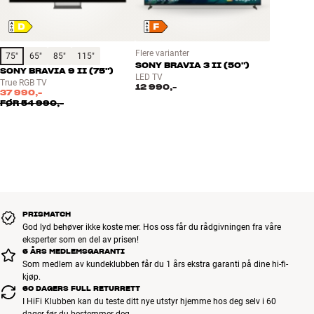
4K/UHD LED-TV med oppløsning på 3840 x 2160
True RGB LED-bakgrunnsbelysning
RGB-styrt bakgrunnsbelysning for større fargevolum og høy
fargepresisjon
Flere varianter
75"
65"
85"
115"
SONY BRAVIA 3 II (50")
Forbedret sonestyring for dypere svartnivå og mindre blooming
SONY BRAVIA 9 II (75")
LED TV
XR-prosessor med KI-optimalisering og oppskalering
True RGB TV
12 990,-
37 990,-
120 Hz-skjermpanel
FØR
54 990,-
Spillmodus
HDMI 2.1-funksjoner: HFR, VRR og Auto Game Mode
4 HDMI-innganger, hvorav 2 med HDMI 2.1-funksjoner på HDMI
3/4
HDMI eARC
2 USB-porter
USB-opptaksfunksjon
PRISMATCH
Android Smart TV
God lyd behøver ikke koste mer. Hos oss får du rådgivningen fra våre
eksperter som en del av prisen!
Innebygd Wi-Fi 6E
6 ÅRS MEDLEMSGARANTI
Bluetooth 5.3
Som medlem av kundeklubben får du 1 års ekstra garanti på dine hi-fi-
Elektronisk programguide (EPG)
kjøp.
60 DAGERS FULL RETURRETT
Tilgjengelig i 50, 55, 65, 75, 85 og 98 tommer
I HiFi Klubben kan du teste ditt nye utstyr hjemme hos deg selv i 60
dager før du bestemmer deg.