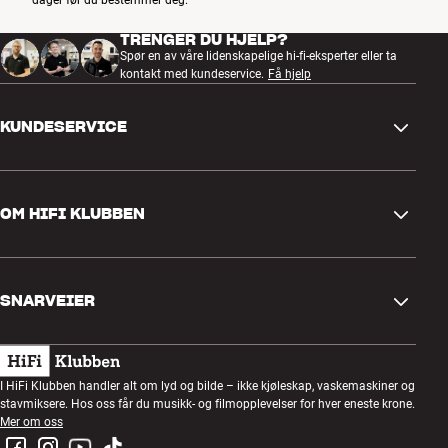
TRENGER DU HJELP?
Spør en av våre lidenskapelige hi-fi-eksperter eller ta
kontakt med kundeservice.
Få hjelp
KUNDESERVICE
Kontakt oss
OM HIFI KLUBBEN
Spørsmål og svar
Retur og reklamasjon
Finn butikk
Angre på bestilling
SNARVEIER
Om oss
Levering
Kundeklubb
Gavekort
Handelsbetingelser
Lyttekveld
I HiFi Klubben handler alt om lyd og bilde – ikke kjøleskap, vaskemaskiner og
Bygg med lyd
stavmiksere. Hos oss får du musikk- og filmopplevelser for hver eneste krone.
Personvernpolicy
Konkurranser
Mer om oss
Montering og installasjon