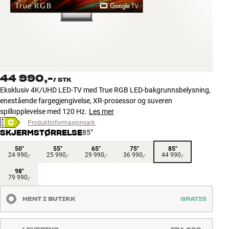
Tilbehør
INSPIRASJON
MERKER
44 990,-
/
STK
NYHETER
Eksklusiv 4K/UHD LED-TV med True RGB LED-bakgrunnsbelysning,
enestående fargegjengivelse, XR-prosessor og suveren
TILBUD
spillopplevelse med 120 Hz.
Les mer
Produktinformasjonsark
SKJERMSTØRRELSE
85"
Finn Butikk
Kundeservice
50"
55"
65"
75"
85"
24 990,-
25 990,-
29 990,-
36 990,-
44 990,-
Logg inn
Kundeservice
98"
79 990,-
Bygg med lyd
HENT I BUTIKK
GRATIS