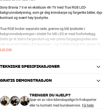
Sony Bravia 7 II er en eksklusiv 4K-TV med True RGB LED-
bakgrunnsbelysning, som gir deg knivskarpe og fargerike bilder, dyp
kontrast og svært høy lysstyrke.
True RGB bruker separate røde, grønne og blå lysdioder i
bakgrunnsbelysningen i stedet for blå LED-er med fosforbelegg.
Dette gir et større fargevolum og mer presis fargegjengivelse enn
selv avanserte Mini-LED-løsninger – og X-Wide Angle Pro sørger for
at farger og kontrast forblir sterke, uansett hvor du sitter i rommet.
Les mer
XR-prosessoren analyserer og optimaliserer bildet i sanntid med KI-
oppskalering og XR Contrast Booster 20, som forbedrer skarphet,
TEKNISKE SPESIFIKASJONER
farger og kontrast på alt fra 4K-streaming til eldre TV-sendinger.
Forbedret sonestyring gir dypere svart, kraftigere høylys og mindre
GRATIS DEMONSTRASJON
blooming.
BILDE (TEKNISKE)
Oppløsning
4K Ultra HD
120 Hz og HDMI 2.1-funksjoner som VRR og Auto Game Mode gjør
TRENGER DU HJELP?
Skjermteknologi
LED
Bravia 7 II ideell for sport, actionfilmer og seriøs gaming.
Spør en av våre lidenskapelige hi-fi-eksperter
HDR-Formater
Dolby Vision, HDR10, HLG
eller ta kontakt med kundeservice.
Få hjelp
Bildeprosessor
XR Processor
Sony Bravia 7 II er tilgjengelig i størrelser fra 50 til 98 tommer, slik at