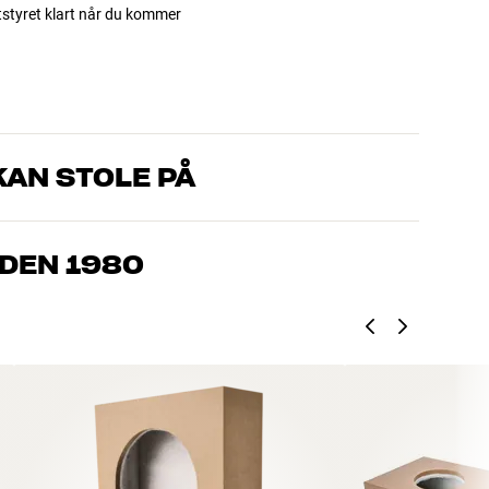
utstyret klart når du kommer
AN STOLE PÅ
om kjenner produktene og brenner for god lyd – enten det
l oss hva du drømmer om, så finner vi løsningen som passer deg
IDEN 1980
, hjemmekino og TV er håndplukket kvalitet som er laget for å
mmeboken og miljøet.