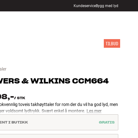
Kundeservice
Bygg med lyd
FINN BUTIKK
LOGG INN
HANDLEKURV
INSPIRASJON
MERKER
NYHETER
TILBUD
aler
ERS & WILKINS
CCM664
98,-
/
STK
ennlig toveis takhøyttaler for rom der du vil ha god lyd, men
ger voldsomt lydtrykk. Svært enkel å montere.
Les mer
ENT I BUTIKK
GRATIS