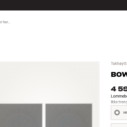
ILBEHØR
Takhøytt
BOW
4 5
Lommebokv
ikke tren
H