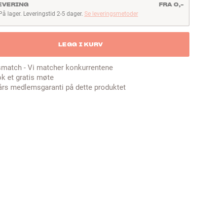
EVERING
FRA 0,-
På lager. Leveringstid 2-5 dager.
Se leveringsmetoder
å lager. Leveringstid 2-5 dager
LEGG I KURV
smatch - Vi matcher konkurrentene
k et gratis møte
års medlemsgaranti på dette produktet