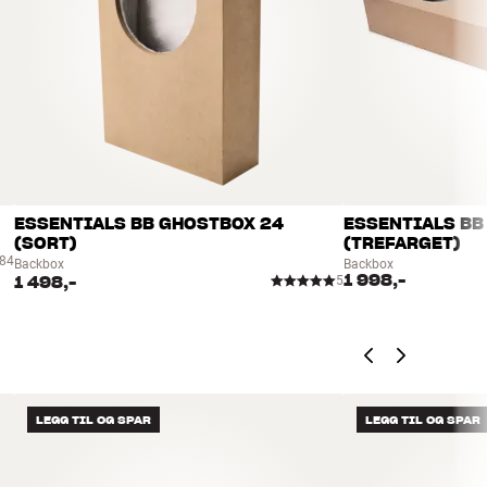
ESSENTIALS BB GHOSTBOX 24
ESSENTIALS BB
(SORT)
(TREFARGET)
84
Backbox
Backbox
1 998,-
1 498,-
5
LEGG TIL OG SPAR
LEGG TIL OG SPAR