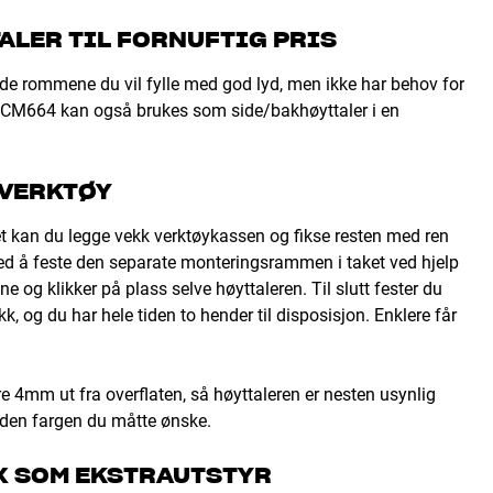
ALER TIL FORNUFTIG PRIS
e rommene du vil fylle med god lyd, men ikke har behov for
. CCM664 kan også brukes som side/bakhøyttaler i en
 VERKTØY
et kan du legge vekk verktøykassen og fikse resten med ren
å feste den separate monteringsrammen i taket ved hjelp
e og klikker på plass selve høyttaleren. Til slutt fester du
k, og du har hele tiden to hender til disposisjon. Enklere får
e 4mm ut fra overflaten, så høyttaleren er nesten usynlig
i den fargen du måtte ønske.
X SOM EKSTRAUTSTYR