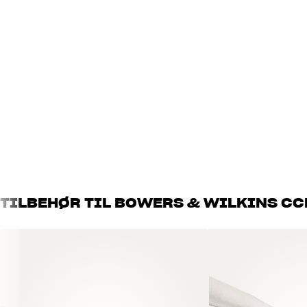
Minimum dybde (bak overflate)
13,3 cm
Integrert backbox
Nei
Fremspring
4 mm
Minimum bordtykkelse
10 mm
Maksimal bordtykkelse
50 mm
YTELSE
Impedans
8 ohm
Frekvensområde (-6dB)
45-50.000 Hz
Følsomhet
87 dB
DIMENSJONER OG DESIGN
TILBEHØR TIL BOWERS & WILKINS C
Farge
Hvit
Modell / Variant
Hvit
Vekt produkt (kg)
2,5
Diameter (cm)
24
Vekt emballasje (kg)
3,5
Mål (emballasje)
31 x 31 x 29 cm (bredde x hø
Mål (produkt)
13,3 cm (dybde)