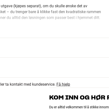
k utgave (kjøpes separat), om du skulle ønske det av
taket – du trenger bare å klikke fast den kvadratiske rammen
ner du alltid den løsningen som passer best i hjemmet ditt.
 innbyggingshøyttaler skjult i vegg eller tak, typisk for å
gangspunktet å montere en backbox med et innvendig volum på
er, finnes det alternative løsninger.
Du kan lese mer om
eller ta kontakt med kundeservice.
Få hjelp
KOM INN OG HØR
Du er alltid velkommen til å stikke innom