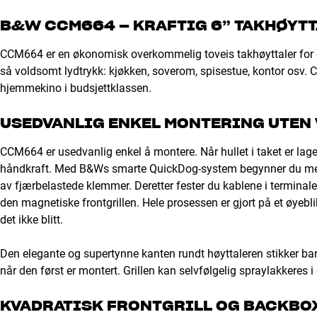
B&W CCM664 – KRAFTIG 6” TAKHØYTT
CCM664 er en økonomisk overkommelig toveis takhøyttaler for d
så voldsomt lydtrykk: kjøkken, soverom, spisestue, kontor osv
hjemmekino i budsjettklassen.
USEDVANLIG ENKEL MONTERING UTEN
CCM664 er usedvanlig enkel å montere. Når hullet i taket er lag
håndkraft. Med B&Ws smarte QuickDog-system begynner du med 
av fjærbelastede klemmer. Deretter fester du kablene i terminalen
den magnetiske frontgrillen. Hele prosessen er gjort på et øyeblik
det ikke blitt.
Den elegante og supertynne kanten rundt høyttaleren stikker bar
når den først er montert. Grillen kan selvfølgelig spraylakkeres 
KVADRATISK FRONTGRILL OG BACKBO