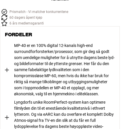
Prismatch - Vi matcher konkurrentene
60 dagers åpent kjøp
6 års medlemsgaranti
FORDELER
MP-40 er en 100% digital 12-kanals high-end
surroundforforsterker/prosessor, som gir deg så godt
som uendelige muligheter for å utnytte dagens beste lyd-
og bildeformater til de ytterste grenser. Her får du den
samme fabelaktige lydkvaliteten som i den
kompromissløse MP-60, men hvis du ikke har bruk for
riktig så mange tilkoblinger og utbyggingsmuligheter
som i toppmodellen er MP-40 et opplagt, og mer
økonomisk, valg til en hjemmekino i eliteklassen.
Lyngdorfs unike RoomPerfect-system kan optimere
filmlyden din til et enestående kvalitetsnivå i ethvert
lytterom. Og via eARC kan du overføre et komplett Dolby
Atmos-signal fra TV-en din slik at du får en full
lydopplevelse fra dagens beste høyoppløste video-