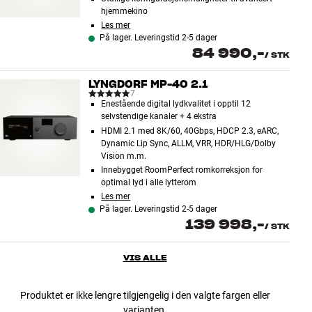
hjemmekino
Les mer
På lager. Leveringstid 2-5 dager
84 990,-
/
STK
LYNGDORF MP-40 2.1
7
Enestående digital lydkvalitet i opptil 12
selvstendige kanaler + 4 ekstra
HDMI 2.1 med 8K/60, 40Gbps, HDCP 2.3, eARC,
Dynamic Lip Sync, ALLM, VRR, HDR/HLG/Dolby
Vision m.m.
Innebygget RoomPerfect romkorreksjon for
optimal lyd i alle lytterom
Les mer
På lager. Leveringstid 2-5 dager
139 998,-
/
STK
VIS ALLE
Produktet er ikke lengre tilgjengelig i den valgte fargen eller
varianten.