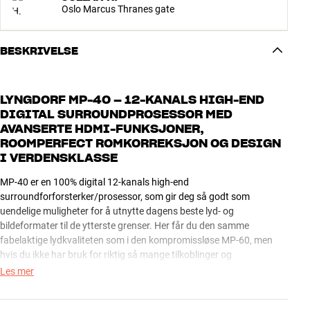
Oslo Marcus Thranes gate
BESKRIVELSE
LYNGDORF MP-40 – 12-KANALS HIGH-END
DIGITAL SURROUNDPROSESSOR MED
AVANSERTE HDMI-FUNKSJONER,
ROOMPERFECT ROMKORREKSJON OG DESIGN
I VERDENSKLASSE
MP-40 er en 100% digital 12-kanals high-end
surroundforforsterker/prosessor, som gir deg så godt som
uendelige muligheter for å utnytte dagens beste lyd- og
bildeformater til de ytterste grenser. Her får du den samme
fabelaktige lydkvaliteten som i den kompromissløse MP-60, men
hvis du ikke har bruk for riktig så mange tilkoblinger og
utbyggingsmuligheter som i toppmodellen er MP-40 et opplagt, og
Les mer
mer økonomisk, valg til en hjemmekino i eliteklassen.