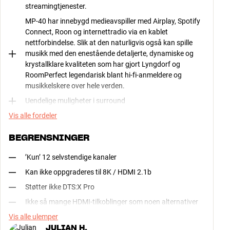
streamingtjenester.
MP-40 har innebygd medieavspiller med Airplay, Spotify
Connect, Roon og internettradio via en kablet
nettforbindelse. Slik at den naturligvis også kan spille
musikk med den enestående detaljerte, dynamiske og
krystallklare kvaliteten som har gjort Lyngdorf og
RoomPerfect legendarisk blant hi-fi-anmeldere og
musikkelskere over hele verden.
Uendelige muligheter i surround
Vis alle fordeler
BEGRENSNINGER
’Kun’ 12 selvstendige kanaler
Kan ikke oppgraderes til 8K / HDMI 2.1b
Støtter ikke DTS:X Pro
Ikke så mange HDMI-tilkoblinger som noen alternativer
Vis alle ulemper
JULIAN H.