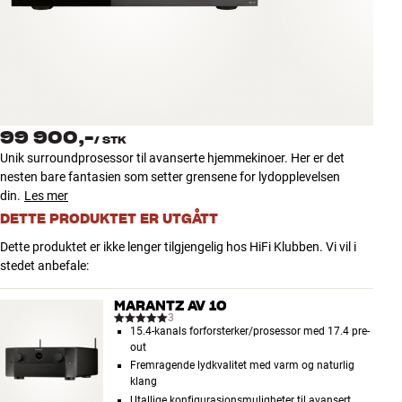
Tilbehør
INSPIRASJON
MERKER
99 900,-
/
STK
NYHETER
Unik surroundprosessor til avanserte hjemmekinoer. Her er det
nesten bare fantasien som setter grensene for lydopplevelsen
TILBUD
din.
Les mer
DETTE PRODUKTET ER UTGÅTT
Finn Butikk
Dette produktet er ikke lenger tilgjengelig hos HiFi Klubben. Vi vil i
Kundeservice
stedet anbefale:
Logg inn
Kundeservice
MARANTZ AV 10
Bygg med lyd
3
15.4-kanals forforsterker/prosessor med 17.4 pre-
out
Fremragende lydkvalitet med varm og naturlig
klang
Utallige konfigurasjonsmuligheter til avansert