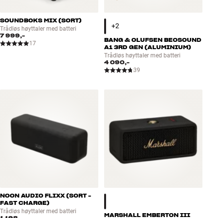
SOUNDBOKS MIX (SORT)
Trådløs høyttaler med batteri
7 999,-
BANG & OLUFSEN BEOSOUND
17
A1 3RD GEN (ALUMINIUM)
Trådløs høyttaler med batteri
4 090,-
39
NOON AUDIO FLIXX (SORT -
FAST CHARGE)
Trådløs høyttaler med batteri
MARSHALL EMBERTON III
1 198,-