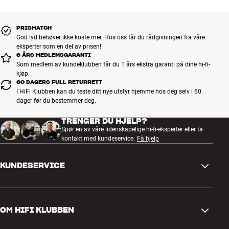
PRISMATCH
God lyd behøver ikke koste mer. Hos oss får du rådgivningen fra våre
eksperter som en del av prisen!
6 ÅRS MEDLEMSGARANTI
Som medlem av kundeklubben får du 1 års ekstra garanti på dine hi-fi-
kjøp.
60 DAGERS FULL RETURRETT
I HiFi Klubben kan du teste ditt nye utstyr hjemme hos deg selv i 60
dager før du bestemmer deg.
TRENGER DU HJELP?
Spør en av våre lidenskapelige hi-fi-eksperter eller ta
kontakt med kundeservice.
Få hjelp
KUNDESERVICE
Kontakt oss
OM HIFI KLUBBEN
Spørsmål og svar