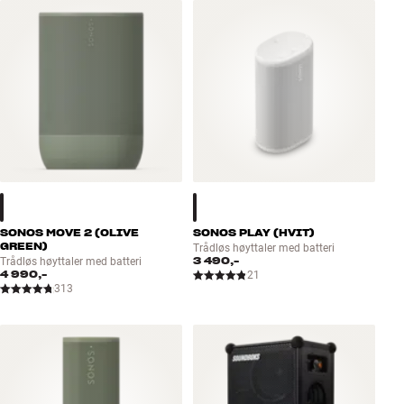
Tilbehør
INSPIRASJON
MERKER
NYHETER
TILBUD
SONOS MOVE 2 (OLIVE
SONOS PLAY (HVIT)
Finn Butikk
GREEN)
Trådløs høyttaler med batteri
3 490,-
Trådløs høyttaler med batteri
Kundeservice
4 990,-
21
Logg inn
313
Kundeservice
Bygg med lyd