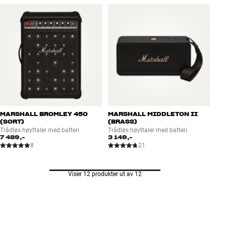
MARSHALL BROMLEY 450
MARSHALL MIDDLETON II
(SORT)
(BRASS)
Trådløs høyttaler med batteri
Trådløs høyttaler med batteri
7 489,-
3 149,-
8
21
Viser 12 produkter ut av 12