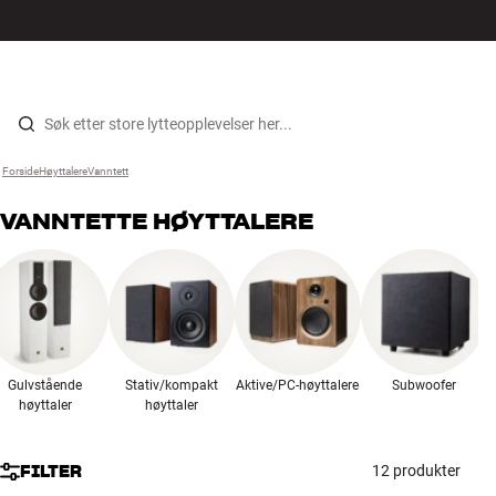
Hi-Fi
MENY
FINN BUTIKK
LOGG INN
HANDLEKURV
Høyttalere
Hopp til innhold
Forside
Høyttalere
›
Vanntett
›
Platespiller
VANNTETTE HØYTTALERE
Hodetelefon
Surround
TV
Gulvstående
Stativ/kompakt
Aktive/PC-høyttalere
Subwoofer
Systemer
høyttaler
høyttaler
Kabler
FILTER
12 produkter