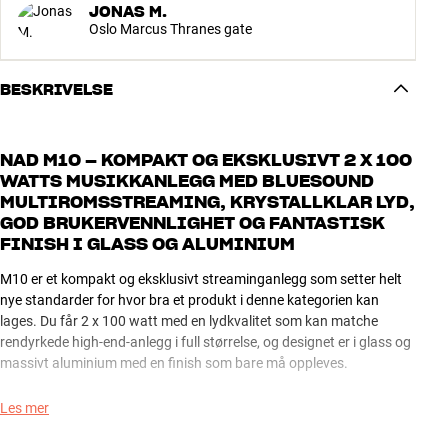
JONAS M.
Oslo Marcus Thranes gate
BESKRIVELSE
NAD M10 – KOMPAKT OG EKSKLUSIVT 2 X 100
WATTS MUSIKKANLEGG MED BLUESOUND
MULTIROMSSTREAMING, KRYSTALLKLAR LYD,
GOD BRUKERVENNLIGHET OG FANTASTISK
FINISH I GLASS OG ALUMINIUM
M10 er et kompakt og eksklusivt streaminganlegg som setter helt
nye standarder for hvor bra et produkt i denne kategorien kan
lages. Du får 2 x 100 watt med en lydkvalitet som kan matche
rendyrkede high-end-anlegg i full størrelse, og designet er i glass og
massivt aluminium med en finish som bare må oppleves.
Det elegante touch-fargepanelet på fronten er også en opplevelse i
Les mer
seg selv, både når du styrer M10 direkte på apparatet, og når du