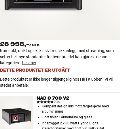
Tilbehør
INSPIRASJON
MERKER
26 998,-
/
STK
NYHETER
Kompakt, unikt og eksklusivt musikkanlegg med streaming, som
setter helt nye standarder for hvor bra det kan gjøres i denne
TILBUD
kategorien.
Les mer
DETTE PRODUKTET ER UTGÅTT
Finn Butikk
Dette produktet er ikke lenger tilgjengelig hos HiFi Klubben. Vi vil i
Kundeservice
stedet anbefale:
Logg inn
Kundeservice
NAD C 700 V2
Bygg med lyd
236
Kompakt design inkl. flott fargeskjerm med
albumvisning
Flott finish i aluminium og glass
Innebygget 2 x 80 watt Hybrid Digital
stereoforsterker med flott hi-fi lydkvalitet