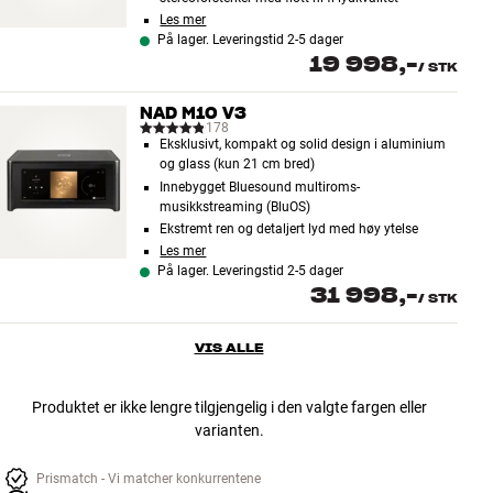
Les mer
På lager. Leveringstid 2-5 dager
19 998,-
/
STK
NAD M10 V3
178
Eksklusivt, kompakt og solid design i aluminium
og glass (kun 21 cm bred)
Innebygget Bluesound multiroms-
musikkstreaming (BluOS)
Ekstremt ren og detaljert lyd med høy ytelse
Les mer
På lager. Leveringstid 2-5 dager
31 998,-
/
STK
VIS ALLE
Produktet er ikke lengre tilgjengelig i den valgte fargen eller
varianten.
Prismatch - Vi matcher konkurrentene