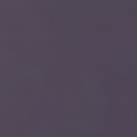
Tilbehør
INSPIRASJON
MERKER
NYHETER
TILBUD
Finn Butikk
Kundeservice
Logg inn
Kundeservice
Bygg med lyd