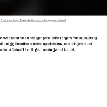
Forside
Inspirasjon
›
Platespiller
›
Hvordan bruker jeg platespilleren?
›
Platespilleren har sin helt egen plass, både i dagens musikkunivers og i
dit anlegg. Den stiller noen helt spesielle krav, men heldigvis er det
enkelt å få den til å spille godt, om du gjør det korrekt.
Platespilleren
har noen magiske kvaliteter, som du ikke får når du
streamer musikk fra telefonen. Vinyl er en autentisk hands-on
opplevelse, og det er herlig å se finmekanikken arbeide når
musikken spiller. Her får du noen tips til hvordan du raskt får din
nye platespiller opp i riktig hastighet, slik at du kan konsentrere deg
om det viktigste, nemlig å nyte musikken.